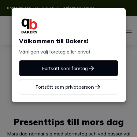
Kontakta oss
+46 478 316 45
order@bakers.se
Välkommen till Bakers!
Vänligen välj företag eller privat
Fortsätt som företag
Fortsätt som privatperson
Presenttips till mors dag
Mors dag närmar sig med stormsteg och vad passar väl