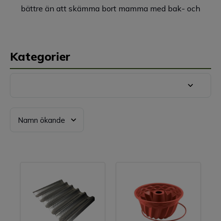
bättre än att skämma bort mamma med bak- och
köksprodukter av högsta kvalité? Här har vi samlat
massor av härliga produkter för den som gillar att stå i
köket. Vad sägs om ett
cupcake-ställ
i modern design,
en
Kategorier
snygg silikonform
för smidig bakning eller kanske en
pizzaform
för perfekta pizzor? Du hittar också praktiska
bakformar, proffsiga plåtar, glassformar, jäskorgar,
förkläden och snygga tårt- och kakfat. Allt för den bak-
och matglade helt enkelt! Välkommen att inspireras!