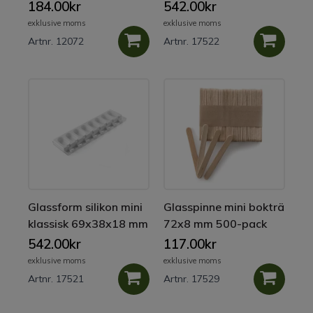
2-pack
184.00kr
542.00kr
exklusive moms
exklusive moms
Artnr. 12072
Artnr. 17522
Glassform silikon mini
Glasspinne mini bokträ
klassisk 69x38x18 mm
72x8 mm 500-pack
2-pack
542.00kr
117.00kr
exklusive moms
exklusive moms
Artnr. 17521
Artnr. 17529