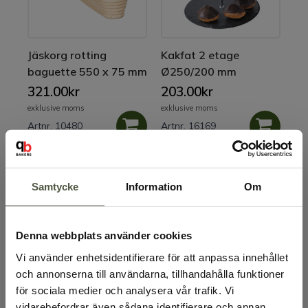
Jäskorg rotting
Kakfat 2 etage
baguette 550 x 75 mm
Ø250/200 mm
321.00kr
203.00kr
exklusive moms
exklusive moms
Artnr. 10480
Artnr. 16169
Samtycke
Information
Om
Denna webbplats använder cookies
Vi använder enhetsidentifierare för att anpassa innehållet
och annonserna till användarna, tillhandahålla funktioner
Kakfat plexi blå 3
Silipatmatta 530 x
för sociala medier och analysera vår trafik. Vi
etage Ø240/300/350
325 mm
vidarebefordrar även sådana identifierare och annan