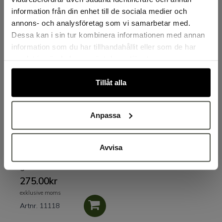
mm
250.00kr
225.00kr
information från din enhet till de sociala medier och
annons- och analysföretag som vi samarbetar med.
exklusive moms
exklusive moms
Dessa kan i sin tur kombinera informationen med annan
Artnr. 16167-BLÅ
Artnr. 12296-1
information som du har tillhandahållit eller som de har
samlat in när du har använt deras tjänster.
Tillåt alla
Anpassa
Avvisa
Struthållare för 4
glassar
275.00kr
exklusive moms
Artnr. 11118