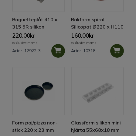
Baguetteplåt 410 x
Bakform spiral
315 5R silikon
Silicopat Ø220 x H110
mm
220.00kr
160.00kr
exklusive moms
exklusive moms
Artnr. 12922-3
Artnr. 10318
Form paj/pizza non-
Glassform silikon mini
stick 220 x 23 mm
hjärta 55x68x18 mm