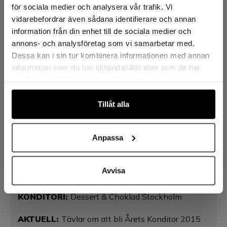
för sociala medier och analysera vår trafik. Vi
vidarebefordrar även sådana identifierare och annan
information från din enhet till de sociala medier och
annons- och analysföretag som vi samarbetar med.
Dessa kan i sin tur kombinera informationen med annan
information som du har tillhandahållit eller som de har
Tårtan som tog Diana till finalen i Årets Konditor.
samlat in när du har använt deras tjänster.
Bakers önskar Diana lycka till!
Tillåt alla
Dianas bästa redskap i köket
Anpassa
OM DIANA LUND
Avvisa
ÅLDER:
26
KONDITORI:
Dessert & Choklad Stockholm
AKTUELL:
Tävlar om att bli Årets Konditor 2015