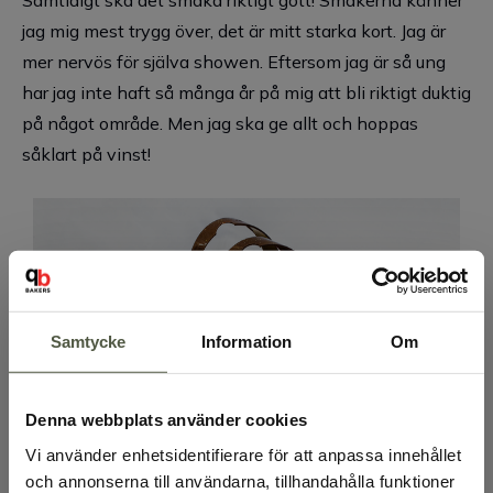
Samtidigt ska det smaka riktigt gott! Smakerna känner
jag mig mest trygg över, det är mitt starka kort. Jag är
mer nervös för själva showen. Eftersom jag är så ung
har jag inte haft så många år på mig att bli riktigt duktig
på något område. Men jag ska ge allt och hoppas
såklart på vinst!
Samtycke
Information
Om
Denna webbplats använder cookies
Vi använder enhetsidentifierare för att anpassa innehållet
och annonserna till användarna, tillhandahålla funktioner