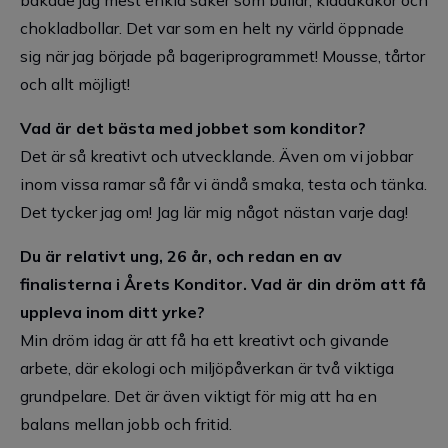
bakade jag mest enkla saker som bullar, kladdkakor och
chokladbollar. Det var som en helt ny värld öppnade
sig när jag började på bageriprogrammet! Mousse, tårtor
och allt möjligt!
Vad är det bästa med jobbet som konditor?
Det är så kreativt och utvecklande. Även om vi jobbar
inom vissa ramar så får vi ändå smaka, testa och tänka.
Det tycker jag om! Jag lär mig något nästan varje dag!
Du är relativt ung, 26 år, och redan en av
finalisterna i Årets Konditor. Vad är din dröm att få
uppleva inom ditt yrke?
Min dröm idag är att få ha ett kreativt och givande
arbete, där ekologi och miljöpåverkan är två viktiga
grundpelare. Det är även viktigt för mig att ha en
balans mellan jobb och fritid.