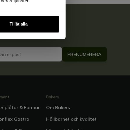
deras tjänster.
Tillåt alla
Nyhetsbrev för privatpersoner
Nyhetsbrev för företag
PRENUMERERA
iment
Bakers
riplåtar & Formar
Om Bakers
konflex Gastro
Hållbarhet och kvalitet