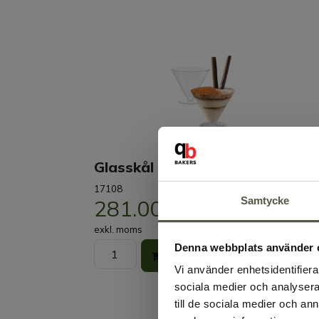
Glasskål på fot 125 ml
17108
Samtycke
281.00kr
exkl. moms
Denna webbplats använder 
Köp
Vi använder enhetsidentifierar
sociala medier och analysera 
till de sociala medier och a