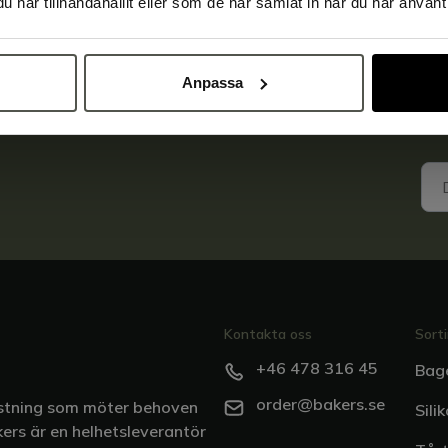
har tillhandahållit eller som de har samlat in när du har använt 
Anpassa
Kontakta oss
Sort
+46 478 316 45
Bage
order@bakers.se
rustning som möter behoven
Sili
kers är en helhetsleverantör