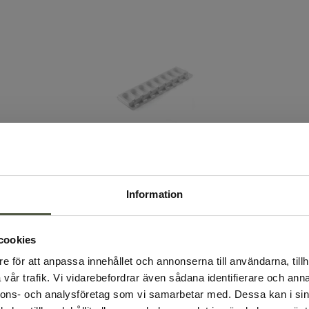
Glassform silikon mini klassisk
G
69x38x18 mm 2-pack
5
Information
17521
17
542.00kr
5
cookies
exkl. moms
ex
e för att anpassa innehållet och annonserna till användarna, tillh
Köp
vår trafik. Vi vidarebefordrar även sådana identifierare och anna
nnons- och analysföretag som vi samarbetar med. Dessa kan i sin