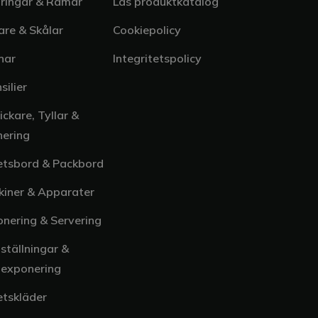
tringar & Ramar
Läs produktkatalog
re & Skålar
Cookiepolicy
nar
Integritetspolicy
silier
ickare, Tyllar &
nering
etsbord & Packbord
kiner & Apparater
nering & Servering
ställningar &
texponering
etskläder