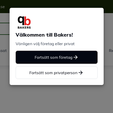
.se
Välkommen till Bakers!
Vänligen välj företag eller privat
sat
Plåtbyte
Bakers Pureline®
Om Bakers
R
Fortsätt som företag
Fortsätt som privatperson