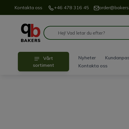
Kontakta oss
+46 478 316 45
order@bakers
Nyheter
Kundanpas
Vårt
Produktträffar
sortiment
Kontakta oss