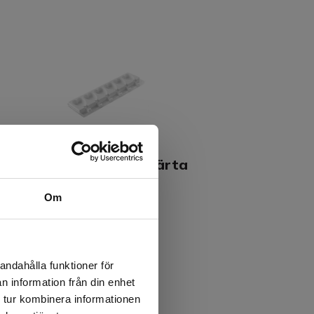
lassform silikon mini hjärta
5x68x18 mm 2-pack
Om
522
42.00kr
kl. moms
andahålla funktioner för
Köp
n information från din enhet
 tur kombinera informationen