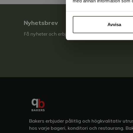
med annan information som du 
Nyhetsbrev
Avvisa
Få nyheter och erbjudande direkt i din inkorg!
Bakers erbjuder pålitlig och högkvalitativ ut
hos varje bageri, konditori och restaurang. Ba