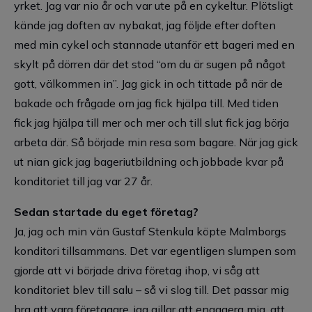
yrket. Jag var nio år och var ute på en cykeltur. Plötsligt
kände jag doften av nybakat, jag följde efter doften
med min cykel och stannade utanför ett bageri med en
skylt på dörren där det stod “om du är sugen på något
gott, välkommen in”. Jag gick in och tittade på när de
bakade och frågade om jag fick hjälpa till. Med tiden
fick jag hjälpa till mer och mer och till slut fick jag börja
arbeta där. Så började min resa som bagare. När jag gick
ut nian gick jag bageriutbildning och jobbade kvar på
konditoriet till jag var 27 år.
Sedan startade du eget företag?
Ja, jag och min vän Gustaf Stenkula köpte Malmborgs
konditori tillsammans. Det var egentligen slumpen som
gjorde att vi började driva företag ihop, vi såg att
konditoriet blev till salu – så vi slog till. Det passar mig
bra att vara företagare, jag gillar att engagera mig, att