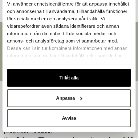
Vi använder enhetsidentifierare för att anpassa innehållet
och annonserna till användarna, tillhandahålla funktioner
för sociala medier och analysera vår trafik. Vi
vidarebefordrar även sådana identifierare och annan
Snabb leverans
information från din enhet till de sociala medier och
Välkommen till Bakers!
Leverans inom 3-5 arbetsdagar.
annons- och analysföretag som vi samarbetar med.
Handlar du som företag eller privatperson?
Brett sortiment
Dessa kan i sin tur kombinera informationen med annan
Fortsätt som privatperson
Över 30 000 produkter
information som du har tillhandahållit eller som de har
Fortsätt som företag
Egen produktion
samlat in när du har använt deras tjänster.
Designat och tillverkat i Småland
Tillåt alla
Anpassa
Bakers är en helhetsleverantör av professionell
Avvisa
utrustning för bageri, konditori och restaurang – med egen
produktion i Småland.