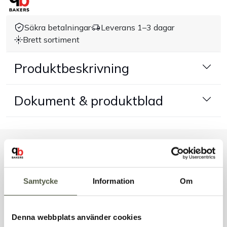
Handla efter bransch
Säkra betalningar
Leverans 1–3 dagar
Brett sortiment
Varumärken
Produktbeskrivning
Outlet
Dokument & produktblad
Om Bakers
Kundtjänst
Liknande produkter
Kontakt
Samtycke
Information
Om
Andra kunder tittade även på
Denna webbplats använder cookies