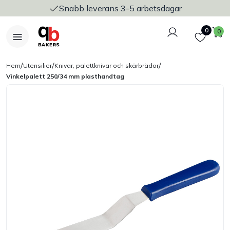
Snabb leverans 3-5 arbetsdagar
Logga in
Favoriter
V
0
0
/
/
/
Hem
Utensilier
Knivar, palettknivar och skärbrädor
Vinkelpalett 250/34 mm plasthandtag
Nyheter
Bakers Pureline
Bageriplåtar & bakformar
Stickvagnar & transport
Utensilier