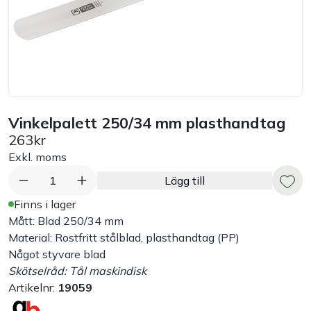
Bord
Råvaruhantering & lagring
Maskiner & apparater
Vinkelpalett 250/34 mm plasthandtag
263kr
Exponering & servering
Exkl. moms
Städutrustning
1
Lägg till
Finns i lager
Arbetskläder
Mått: Blad 250/34 mm
Material: Rostfritt stålblad, plasthandtag (PP)
Något styvare blad
Plåtbyte
Skötselråd: Tål maskindisk
Artikelnr:
19059
Monin