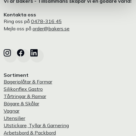
Vi är Bakers - Tillsammans skapar vi en godare värld!
Kontakta oss
Ring oss på
0478-316 45
Mejla oss på
order@bakers.se
Sortiment
Bageriplåtar & Formar
Silikonflex Gastro
Tårtringar & Ramar
Bägare & Skålar
Vagnar
Utensilier
Utstickare, Tyllar & Garnering
Arbetsbord & Packbord