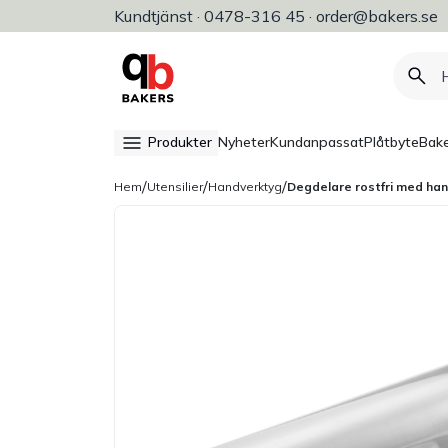
Kundtjänst · 0478-316 45 · order@bakers.se
Allt för bageri, konditori & restaura
Produkter
Nyheter
Kundanpassat
Plåtbyte
Bake
/
/
/
Hem
Utensilier
Handverktyg
Degdelare rostfri med ha