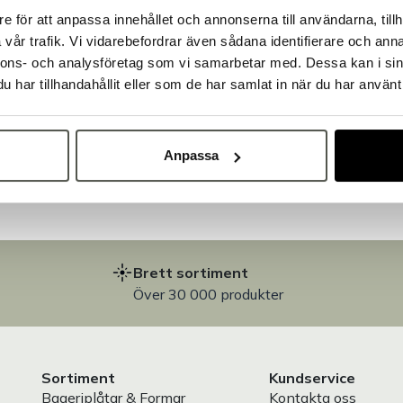
e för att anpassa innehållet och annonserna till användarna, tillh
Välkommen till Bakers!
vår trafik. Vi vidarebefordrar även sådana identifierare och anna
Handlar du som företag eller privatperson?
nnons- och analysföretag som vi samarbetar med. Dessa kan i sin
Fortsätt som privatperson
Fortsätt som företag
har tillhandahållit eller som de har samlat in när du har använt 
på
Anpassa
Brett sortiment
Över 30 000 produkter
Sortiment
Kundservice
Bageriplåtar & Formar
Kontakta oss