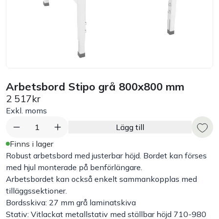
Bord
Råvaruhantering & lagring
Maskiner & apparater
Arbetsbord Stipo grå 800x800 mm
2 517kr
Exponering & servering
Exkl. moms
Städutrustning
1
Lägg till
Finns i lager
Arbetskläder
Robust arbetsbord med justerbar höjd. Bordet kan förses
med hjul monterade på benförlängare.
Arbetsbordet kan också enkelt sammankopplas med
Plåtbyte
tilläggssektioner.
Bordsskiva: 27 mm grå laminatskiva
Monin
Stativ: Vitlackat metallstativ med ställbar höjd 710-980