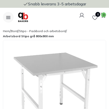
Snabb leverans 3-5 arbetsdagar
Logga in
Favoriter
V
0
0
/
/
/
Hem
Bord
Stipo - Packbord och arbetsbord
Arbetsbord Stipo grå 800x800 mm
Nyheter
Bakers Pureline
Bageriplåtar & bakformar
Stickvagnar & transport
Utensilier