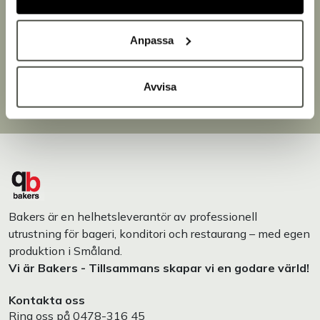
Snabb leverans
Leverans inom 3-5 arbetsdagar.
Anpassa
Brett sortiment
Över 30 000 produkter
Avvisa
Egen produktion
Designat och tillverkat i Småland
Bakers är en helhetsleverantör av professionell
utrustning för bageri, konditori och restaurang – med egen
produktion i Småland.
Vi är Bakers - Tillsammans skapar vi en godare värld!
Kontakta oss
Ring oss på
0478-316 45