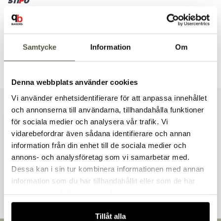
Säkra betalningar
Leverans 1–3 dagar
Brett sortiment
Samtycke
Information
Om
Dokument & produktblad
Denna webbplats använder cookies
Vi använder enhetsidentifierare för att anpassa innehållet
och annonserna till användarna, tillhandahålla funktioner
Liknande produkter
för sociala medier och analysera vår trafik. Vi
vidarebefordrar även sådana identifierare och annan
information från din enhet till de sociala medier och
Välkommen till Bakers!
annons- och analysföretag som vi samarbetar med.
Handlar du som företag eller privatperson?
Dessa kan i sin tur kombinera informationen med annan
Andra kunder tittade även på
Fortsätt som privatperson
information som du har tillhandahållit eller som de har
Fortsätt som företag
samlat in när du har använt deras tjänster.
Tillåt alla