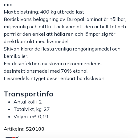
mm
Maxbelastning: 400 kg utbredd last
Handla efter bransch
Bordskivans beläggning av Duropal laminat är hållbar,
miljövänlig och giftfri. Tack vare att den är helt tät och
Varumärken
porfri är den enkel att hålla ren och lämpar sig för
direktkontakt med livsmedel.
Outlet
Skivan klarar de flesta vanliga rengöringsmedel och
kemikalier.
För desinfektion av skivan rekommenderas
Om Bakers
desinfektionsmedel med 70% etanol.
Livsmedelsintyget avser enbart bordsskivan.
Kundtjänst
Transportinfo
Kontakt
Antal kolli: 2
Totalvikt, kg: 27
Volym, m³: 0,19
Artikelnr:
S20100