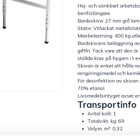
Höj- och sänkbart arbetsbo
benförlängare.
Bordsskiva: 27 mm grå lam
Stativ: Vitlackat metallst
Maxbelastning: 400 kg utbr
Bordskivans beläggning av D
giftfri. Tack vare att den är
ställda krav på hygien i t 
Skivan är enkel att hålla re
rengöringsmedel och kemik
För desinfektion av skiva
70% etanol.
Livsmedelsintyget avser en
Transportinfo
Antal kolli: 1
Totalvikt, kg: 69
Volym, m³: 0,32