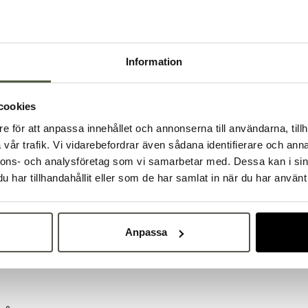
Artikelnr:
S27260
Säkra betalningar
L
Information
Dokument &
cookies
e för att anpassa innehållet och annonserna till användarna, tillh
Välkommen till Bakers!
vår trafik. Vi vidarebefordrar även sådana identifierare och anna
Handlar du som företag eller privatperson?
nnons- och analysföretag som vi samarbetar med. Dessa kan i sin
Fortsätt som privatperson
Fortsätt som företag
har tillhandahållit eller som de har samlat in när du har använt 
Anpassa