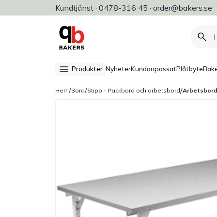
Kundtjänst · 0478-316 45 · order@bakers.se
Allt för bageri, konditori & restaura
Produkter
Nyheter
Kundanpassat
Plåtbyte
Bake
/
/
/
Hem
Bord
Stipo - Packbord och arbetsbord
Arbetsbord