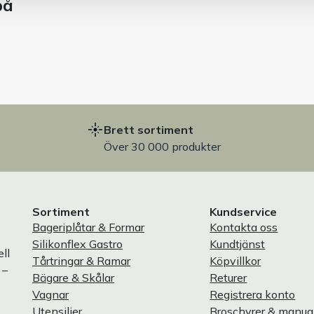
på
Brett sortiment
Över 30 000 produkter
Sortiment
Kundservice
Bageriplåtar & Formar
Kontakta oss
Silikonflex Gastro
Kundtjänst
ll
Tårtringar & Ramar
Köpvillkor
 –
Bägare & Skålar
Returer
Vagnar
Registrera konto
Utensilier
Broschyrer & manua