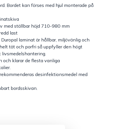
rd. Bordet kan förses med hjul monterade på
inatskiva
ativ med ställbar höjd 710-980 mm
edd last
uropal laminat är hållbar, miljövänlig och
 helt tät och porfri så uppfyller den högt
ex livsmedelshantering.
n och klarar de flesta vanliga
alier.
n rekommenderas desinfektionsmedel med
bart bordsskivan.