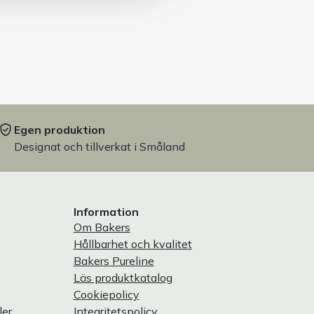
Egen produktion
Designat och tillverkat i Småland
Information
Om Bakers
Hållbarhet och kvalitet
Bakers Pureline
Läs produktkatalog
Cookiepolicy
ler
Integritetspolicy