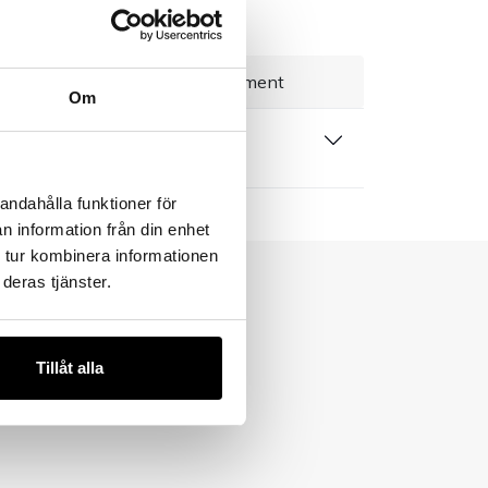
everans 1–3 dagar
Brett sortiment
Om
 produktblad
andahålla funktioner för
n information från din enhet
 tur kombinera informationen
deras tjänster.
Tillåt alla