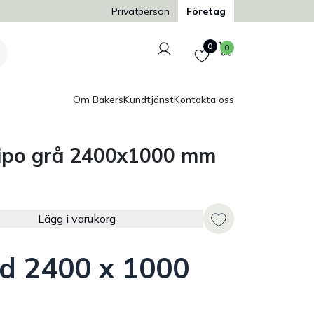
Trygg och säker betalning
Privatperson
Företag
Logga in
Favoriter
Varukorg
0
0
Om Bakers
Kundtjänst
Kontakta oss
tipo grå 2400x1000 mm
Lägg i varukorg
d 2400 x 1000